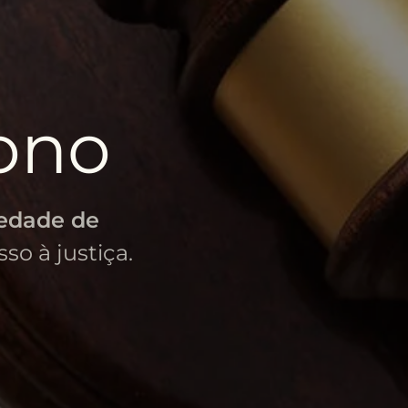
ono
iedade de
so à justiça.