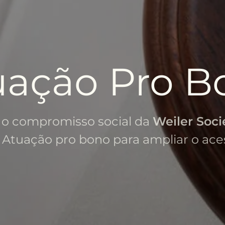
uação Pro B
o compromisso social da
Weiler Soc
. Atuação pro bono para ampliar o aces