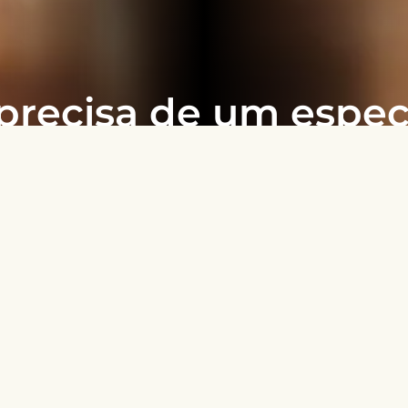
precisa de um especi
em Direito Da Saúd
Fale com um de nossos advogados