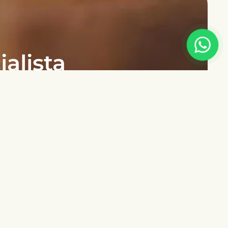
alista
e