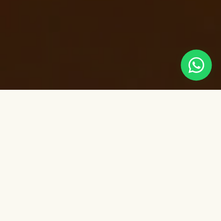
Consultoria para advogados
Casos criminais de maior complexidade exigem
mais do que acompanhamento processual. Requer
domínio técnico, construção de teses, estratégia de
comunicação entre equipes e capacidade decisória
em momentos de pressão. Nosso escritório atua ao
lado de uma consultoria para advogados e bancas